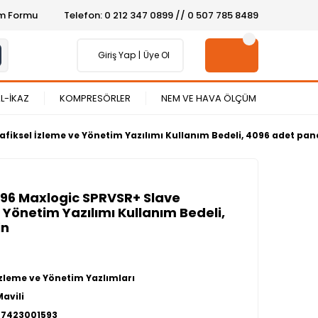
şim Formu
Telefon: 0 212 347 0899 // 0 507 785 8489
Giriş Yap
Üye Ol
L-İKAZ
KOMPRESÖRLER
NEM VE HAVA ÖLÇÜM
fiksel İzleme ve Yönetim Yazılımı Kullanım Bedeli, 4096 adet pane
096 Maxlogic SPRVSR+ Slave
 Yönetim Yazılımı Kullanım Bedeli,
in
İzleme ve Yönetim Yazlımları
Mavili
27423001593