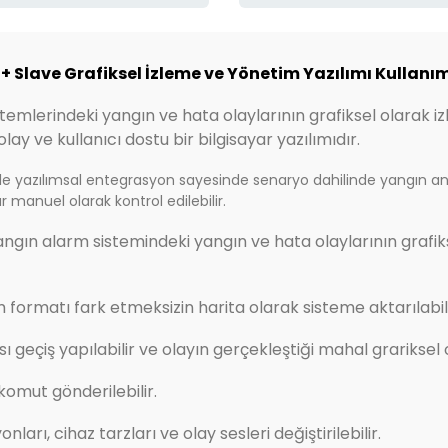
 Slave Grafiksel İzleme ve Yönetim Yazılımı Kullanım
sistemlerindeki yangın ve hata olaylarının grafiksel olarak
olay ve kullanıcı dostu bir bilgisayar yazılımıdır.
 ile yazılımsal entegrasyon sayesinde senaryo dahilinde yangın an
 manuel olarak kontrol edilebilir.
i yangın alarm sistemindeki yangın ve hata olaylarının grafik
m formatı fark etmeksizin harita olarak sisteme aktarılabili
eçiş yapılabilir ve olayın gerçekleştiği mahal grariksel ol
omut gönderilebilir.
ları, cihaz tarzları ve olay sesleri değiştirilebilir.