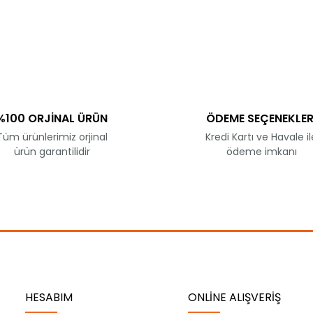
ve diğer konularda yetersiz gördüğünüz noktaları öneri formunu kullanar
Bu ürüne ilk yorumu siz yapın!
Yorum Yaz
%100 ORJİNAL ÜRÜN
ÖDEME SEÇENEKLER
Tüm ürünlerimiz orjinal
Kredi Kartı ve Havale il
ürün garantilidir
ödeme imkanı
Gönder
HESABIM
ONLİNE ALIŞVERİŞ