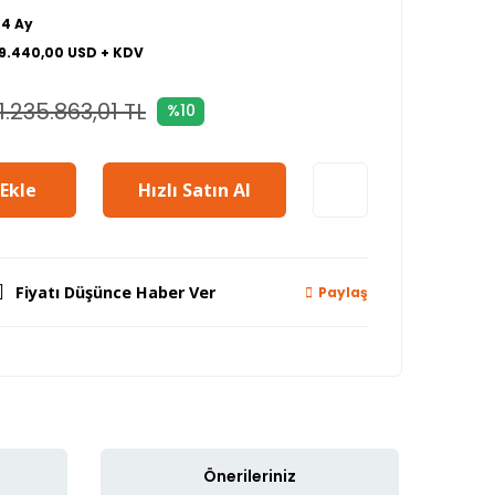
24 Ay
19.440,00 USD + KDV
1.235.863,01 TL
%10
Ekle
Hızlı Satın Al
Fiyatı Düşünce Haber Ver
Paylaş
Önerileriniz