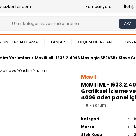
ucuzkonfor.com
Kampanyalar
İleti
ARA
NGIN-GAZ ALGILAMA
FANLAR
ÖLÇÜM CİHAZLARI
SİNYA
etim Yazlımları
Mavili ML-1633.2.4096 Maxlogic SPRVSR+ Slave Gra
Mavili
Mavili ML-1633.2.4
Grafiksel İzleme ve
4096 adet panel iç
0 - Yorum
Kategori
Marka
Stok Kodu