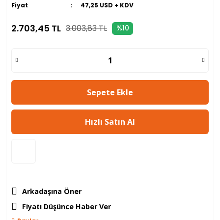
Fiyat
47,25 USD + KDV
2.703,45 TL
3.003,83 TL
%10
Sepete Ekle
Hızlı Satın Al
Arkadaşına Öner
Fiyatı Düşünce Haber Ver