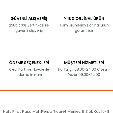
GÜVENLİ ALIŞVERİŞ
%100 ORJİNAL ÜRÜN
256bit SSL Sertifikası ile
Tüm ürünlerimiz orjinal ürün
güvenli alışveriş
garantilidir
ÖDEME SEÇENEKLERİ
MÜŞTERİ HİZMETLERİ
Kredi Kartı ve Havale ile
Hafta içi: 08:00-24:00 C.tesi -
ödeme imkanı
Pazar 09:00-24:00
Halit Rıfat Paşa Mah.Perpa Ticaret Merkezi.B Blok Kat:10-11