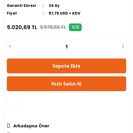
Garanti Süresi
24 Ay
Fiyat
87,75 USD + KDV
5.020,69 TL
5.578,55 TL
%10
Sepete Ekle
Hızlı Satın Al
Arkadaşına Öner