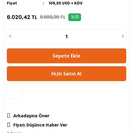
Fiyat
105,30 USD + KDV
6.020,42 TL
6.689,36 TL
%10
Sepete Ekle
Hızlı Satın Al
Arkadaşına Öner
Fiyatı Düşünce Haber Ver