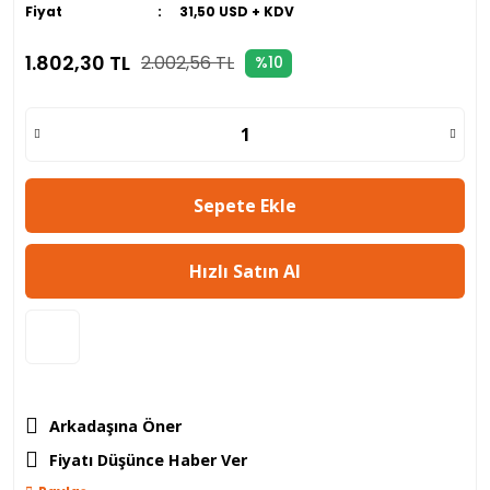
Fiyat
31,50 USD + KDV
1.802,30 TL
2.002,56 TL
%10
Sepete Ekle
Hızlı Satın Al
Arkadaşına Öner
Fiyatı Düşünce Haber Ver