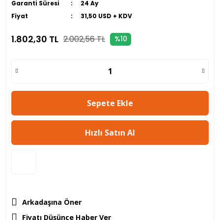
Garanti Süresi
24 Ay
Fiyat
31,50 USD + KDV
1.802,30 TL
2.002,56 TL
%10
Sepete Ekle
Hızlı Satın Al
Arkadaşına Öner
Fiyatı Düşünce Haber Ver