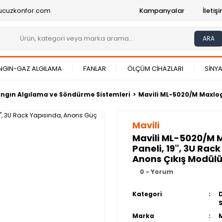
ucuzkonfor.com
Kampanyalar
İleti
ARA
NGIN-GAZ ALGILAMA
FANLAR
ÖLÇÜM CİHAZLARI
SİNYA
Yangın Algılama ve Söndürme Sistemleri
Mavili ML-5020/M Maxlogi
Mavili
Mavili ML-5020/M 
Paneli, 19'', 3U Ra
Anons Çıkış Modülü
0 - Yorum
Kategori
Marka