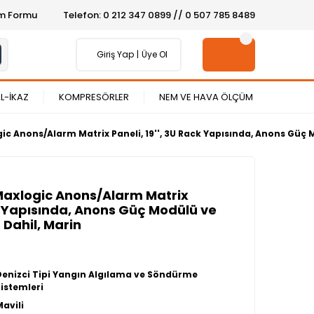
şim Formu
Telefon: 0 212 347 0899 // 0 507 785 8489
Giriş Yap
Üye Ol
L-İKAZ
KOMPRESÖRLER
NEM VE HAVA ÖLÇÜM
c Anons/Alarm Matrix Paneli, 19'', 3U Rack Yapısında, Anons Güç 
Maxlogic Anons/Alarm Matrix
ck Yapısında, Anons Güç Modülü ve
 Dahil, Marin
Denizci Tipi Yangın Algılama ve Söndürme
Sistemleri
Mavili