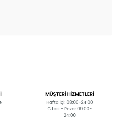
ak tarafımıza iletebilirsiniz.
İ
MÜŞTERİ HİZMETLERİ
e
Hafta içi: 08:00-24:00
C.tesi - Pazar 09:00-
24:00