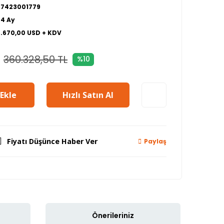
27423001779
24 Ay
5.670,00 USD + KDV
360.328,50 TL
%10
Ekle
Hızlı Satın Al
Fiyatı Düşünce Haber Ver
Paylaş
Önerileriniz