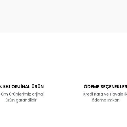
ve diğer konularda yetersiz gördüğünüz noktaları öneri formunu kullanar
Bu ürüne ilk yorumu siz yapın!
Yorum Yaz
%100 ORJİNAL ÜRÜN
ÖDEME SEÇENEKLER
Tüm ürünlerimiz orjinal
Kredi Kartı ve Havale il
ürün garantilidir
ödeme imkanı