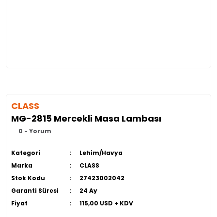
CLASS
MG-2815 Mercekli Masa Lambası
0 - Yorum
Kategori
Lehim/Havya
Marka
CLASS
Stok Kodu
27423002042
Garanti Süresi
24 Ay
Fiyat
115,00 USD + KDV