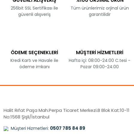
GÜVENLİ ALIŞVERİŞ
%100 ORJİNAL ÜRÜN
256bit SSL Sertifikası ile
Tüm ürünlerimiz orjinal ürün
güvenli alışveriş
garantilidir
ÖDEME SEÇENEKLERİ
MÜŞTERİ HİZMETLERİ
Kredi Kartı ve Havale ile
Hafta içi: 08:00-24:00 C.tesi -
ödeme imkanı
Pazar 09:00-24:00
Halit Rıfat Paşa Mah.Perpa Ticaret Merkezi.B Blok Kat:10-11
No:1568 Şişli/İstanbul
0507 785 84 89
Müşteri Hizmetleri: