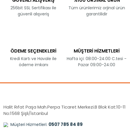
GÜVENLİ ALIŞVERİŞ
%100 ORJİNAL ÜRÜN
256bit SSL Sertifikası ile
Tüm ürünlerimiz orjinal ürün
güvenli alışveriş
garantilidir
ÖDEME SEÇENEKLERİ
MÜŞTERİ HİZMETLERİ
Kredi Kartı ve Havale ile
Hafta içi: 08:00-24:00 C.tesi -
ödeme imkanı
Pazar 09:00-24:00
Halit Rıfat Paşa Mah.Perpa Ticaret Merkezi.B Blok Kat:10-11
No:1568 Şişli/İstanbul
0507 785 84 89
Müşteri Hizmetleri: