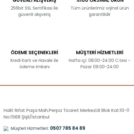
GÜVENLİ ALIŞVERİŞ
%100 ORJİNAL ÜRÜN
256bit SSL Sertifikası ile
Tüm ürünlerimiz orjinal ürün
güvenli alışveriş
garantilidir
ÖDEME SEÇENEKLERİ
MÜŞTERİ HİZMETLERİ
Kredi Kartı ve Havale ile
Hafta içi: 08:00-24:00 C.tesi -
ödeme imkanı
Pazar 09:00-24:00
Halit Rıfat Paşa Mah.Perpa Ticaret Merkezi.B Blok Kat:10-11
No:1568 Şişli/İstanbul
0507 785 84 89
Müşteri Hizmetleri: