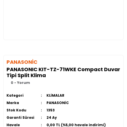
PANASONİC
PANASONIC KIT-TZ-71WKE Compact Duvar
Tipi Split Klima
0 - Yorum
Kategori
KLİMALAR
Marka
PANASONİC
Stok Kodu
1353
Garanti Süresi
24 Ay
Havale
0,00 TL (%5,00 havale indirimi)