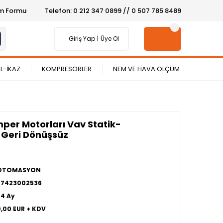
şim Formu
Telefon: 0 212 347 0899 // 0 507 785 8489
Giriş Yap
Üye Ol
L-İKAZ
KOMPRESÖRLER
NEM VE HAVA ÖLÇÜM
per Motorları Vav Statik-
 Geri Dönüşsüz
OTOMASYON
27423002536
24 Ay
0,00 EUR + KDV