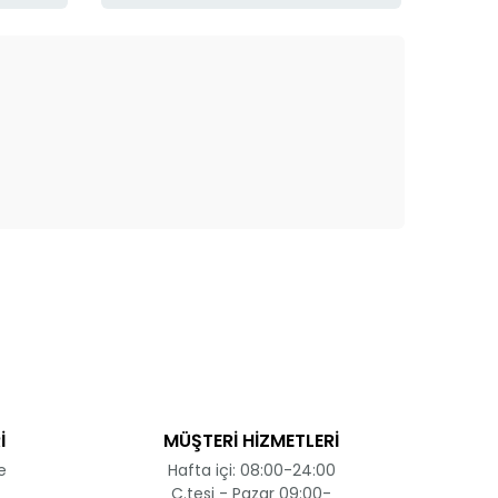
ak tarafımıza iletebilirsiniz.
İ
MÜŞTERİ HİZMETLERİ
e
Hafta içi: 08:00-24:00
C.tesi - Pazar 09:00-