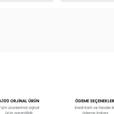
ve diğer konularda yetersiz gördüğünüz noktaları öneri formunu kullanar
Bu ürüne ilk yorumu siz yapın!
Yorum Yaz
%100 ORJİNAL ÜRÜN
ÖDEME SEÇENEKLER
Tüm ürünlerimiz orjinal
Kredi Kartı ve Havale il
ürün garantilidir
ödeme imkanı