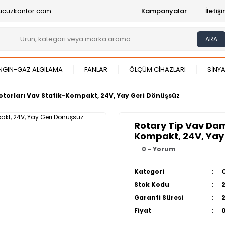
ucuzkonfor.com
Kampanyalar
İleti
ARA
NGIN-GAZ ALGILAMA
FANLAR
ÖLÇÜM CİHAZLARI
SİNYA
torları Vav Statik-Kompakt, 24V, Yay Geri Dönüşsüz
Rotary Tip Vav Dam
Kompakt, 24V, Yay
0 - Yorum
Kategori
Stok Kodu
Garanti Süresi
Fiyat