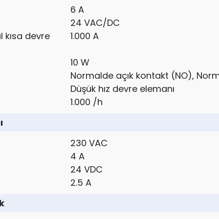
6 A
24 VAC/DC
l kısa devre
1.000 A
10 W
Normalde açık kontakt (NO), Norm
Düşük hız devre elemanı
1.000 /h
ı
230 VAC
4 A
24 VDC
2.5 A
k