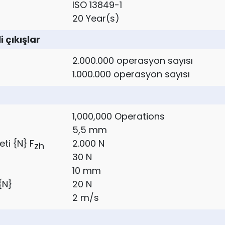
ISO 13849-1
20 Year(s)
 çıkışlar
2.000.000 operasyon sayısı
1.000.000 operasyon sayısı
1,000,000 Operations
5,5 mm
ti {N} F
2.000 N
zh
30 N
10 mm
{N}
20 N
2 m/s