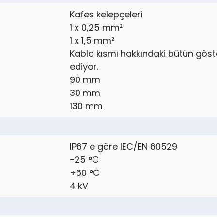
Kafes kelepçeleri
1 x 0,25 mm²
1 x 1,5 mm²
Kablo kısmı hakkındaki bütün göster
ediyor.
90 mm
30 mm
130 mm
IP67 e göre IEC/EN 60529
-25 °C
+60 °C
4 kV