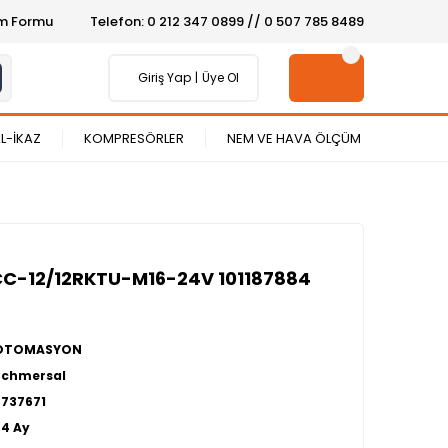
şim Formu
Telefon: 0 212 347 0899 // 0 507 785 8489
Giriş Yap
Üye Ol
L-İKAZ
KOMPRESÖRLER
NEM VE HAVA ÖLÇÜM
CC-12/12RKTU-M16-24V 101187884
OTOMASYON
Schmersal
2737671
24 Ay