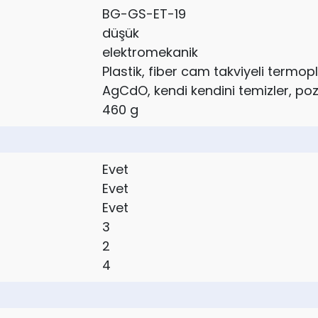
BG-GS-ET-19
düşük
elektromekanik
Plastik, fiber cam takviyeli termop
AgCdO, kendi kendini temizler, poz
460 g
Evet
Evet
Evet
3
2
4