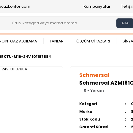
ucuzkonfor.com
Kampanyalar
İleti
ARA
NGIN-GAZ ALGILAMA
FANLAR
ÖLÇÜM CİHAZLARI
SİNYA
2RKTU-M16-24V 101187884
Schmersal
Schmersal AZM161
0 - Yorum
Kategori
Marka
Stok Kodu
Garanti Süresi