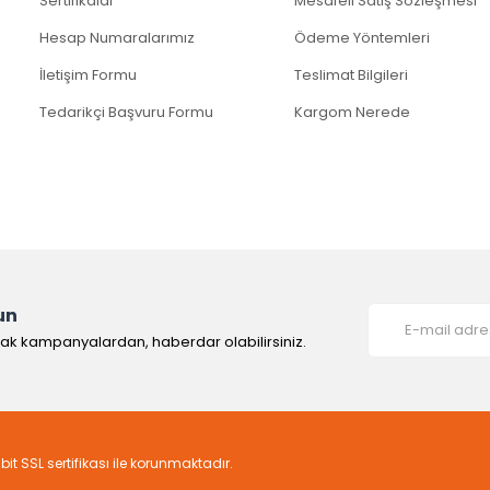
Sertifikalar
Mesafeli Satış Sözleşmesi
Hesap Numaralarımız
Ödeme Yöntemleri
İletişim Formu
Teslimat Bilgileri
Tedarikçi Başvuru Formu
Kargom Nerede
un
rak kampanyalardan, haberdar olabilirsiniz.
6bit SSL sertifikası ile korunmaktadır.