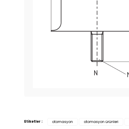
Bu ürünün fiyat bilgisi, resim, ürün açıklamalarında 
Görüş ve önerileriniz için teşekkür ederiz.
Etiketler :
otomasyon
otomasyon ürünleri
Ürün resmi kalitesiz, bozuk veya görüntülenemiyor.