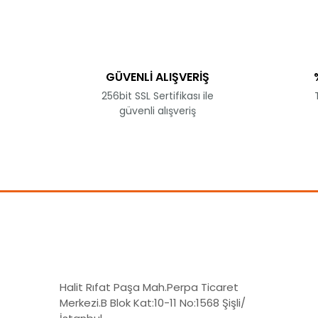
Ürün açıklamasında eksik bilgiler bulunuyor.
Ürün bilgilerinde hatalar bulunuyor.
Ürün fiyatı diğer sitelerden daha pahalı.
GÜVENLİ ALIŞVERİŞ
Bu ürüne benzer farklı alternatifler olmalı.
256bit SSL Sertifikası ile
güvenli alışveriş
Halit Rıfat Paşa Mah.Perpa Ticaret
Merkezi.B Blok Kat:10-11 No:1568 Şişli/