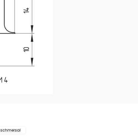
ve diğer konularda yetersiz gördüğünüz noktaları öneri formunu kullanar
Bu ürüne ilk yorumu siz yapın!
schmersal