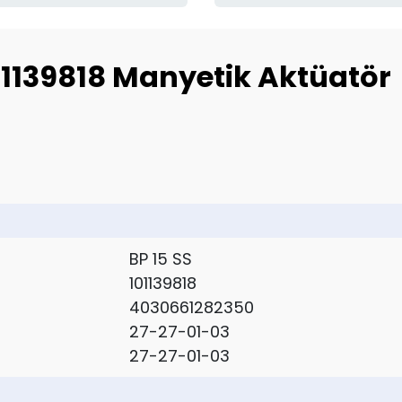
1139818 Manyetik Aktüatör
BP 15 SS
101139818
4030661282350
27-27-01-03
27-27-01-03