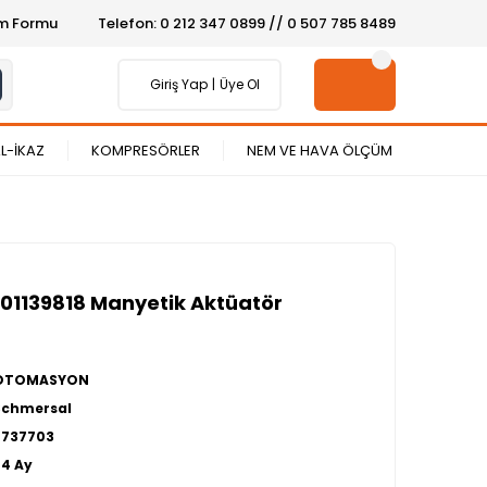
şim Formu
Telefon: 0 212 347 0899 // 0 507 785 8489
Giriş Yap
Üye Ol
L-İKAZ
KOMPRESÖRLER
NEM VE HAVA ÖLÇÜM
01139818 Manyetik Aktüatör
OTOMASYON
Schmersal
2737703
24 Ay