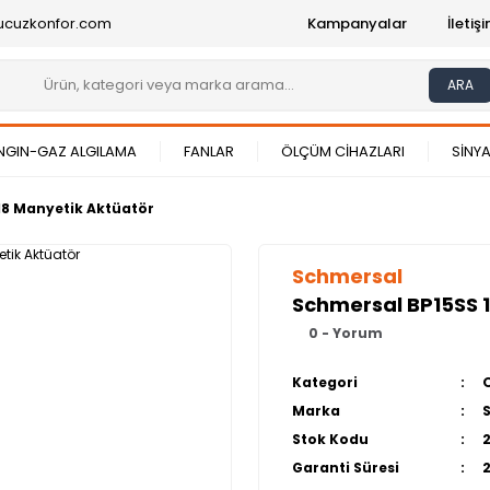
ucuzkonfor.com
Kampanyalar
İleti
ARA
NGIN-GAZ ALGILAMA
FANLAR
ÖLÇÜM CİHAZLARI
SİNYA
18 Manyetik Aktüatör
Schmersal
Schmersal BP15SS 1
0 - Yorum
Kategori
Marka
Stok Kodu
Garanti Süresi