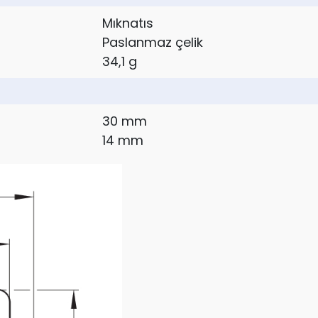
Mıknatıs
Paslanmaz çelik
34,1 g
30 mm
14 mm