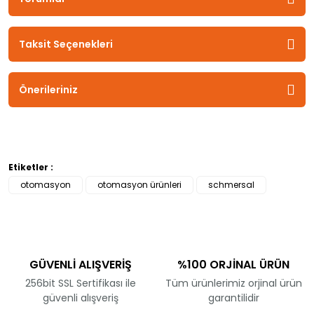
Taksit Seçenekleri
Önerileriniz
Etiketler :
otomasyon
otomasyon ürünleri
schmersal
GÜVENLİ ALIŞVERİŞ
%100 ORJİNAL ÜRÜN
256bit SSL Sertifikası ile
Tüm ürünlerimiz orjinal ürün
güvenli alışveriş
garantilidir