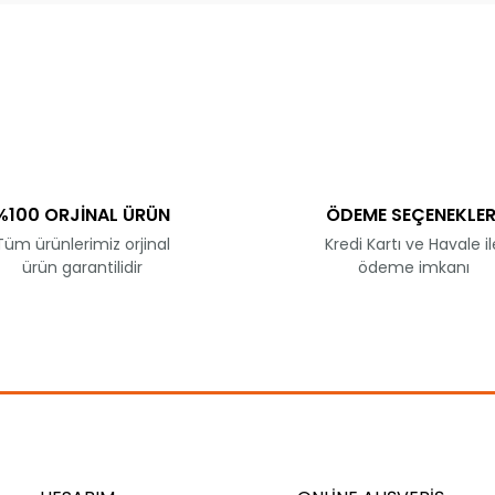
rında ve diğer konularda yetersiz gördüğünüz noktaları öneri formunu 
Bu ürüne ilk yorumu siz yapın!
miyor.
Yorum Yaz
%100 ORJİNAL ÜRÜN
ÖDEME SEÇENEKLER
Tüm ürünlerimiz orjinal
Kredi Kartı ve Havale il
ürün garantilidir
ödeme imkanı
Gönder