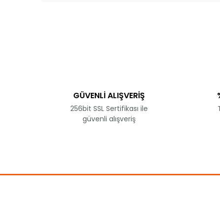
Bu ürünün fiyat bilgisi, resim, ürün açıklamala
Görüş ve önerileriniz için teşekkür ederiz.
Ürün resmi kalitesiz, bozuk veya görüntülene
Ürün açıklamasında eksik bilgiler bulunuyor.
Ürün bilgilerinde hatalar bulunuyor.
Ürün fiyatı diğer sitelerden daha pahalı.
Bu ürüne benzer farklı alternatifler olmalı.
GÜVENLİ ALIŞVERİŞ
256bit SSL Sertifikası ile
güvenli alışveriş