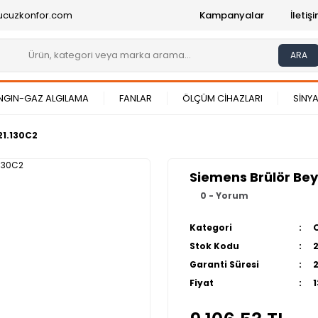
ucuzkonfor.com
Kampanyalar
İleti
ARA
NGIN-GAZ ALGILAMA
FANLAR
ÖLÇÜM CİHAZLARI
SİNYA
21.130C2
Siemens Brülör Bey
0 - Yorum
Kategori
Stok Kodu
Garanti Süresi
Fiyat