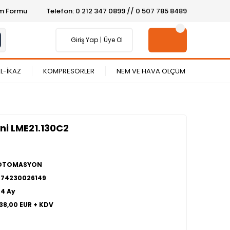
şim Formu
Telefon: 0 212 347 0899 // 0 507 785 8489
Giriş Yap
Üye Ol
L-İKAZ
KOMPRESÖRLER
NEM VE HAVA ÖLÇÜM
ni LME21.130C2
OTOMASYON
274230026149
24 Ay
138,00 EUR + KDV