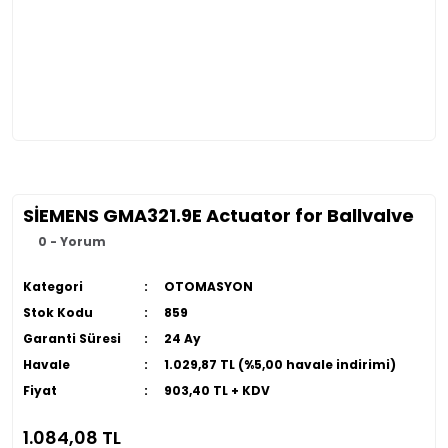
SİEMENS GMA321.9E Actuator for Ballvalve
0 - Yorum
Kategori
OTOMASYON
Stok Kodu
859
Garanti Süresi
24 Ay
Havale
1.029,87 TL (%5,00 havale indirimi)
Fiyat
903,40 TL + KDV
1.084,08 TL