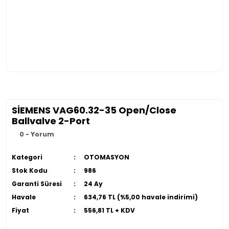
SİEMENS VAG60.32-35 Open/Close
Ballvalve 2-Port
0 - Yorum
Kategori
OTOMASYON
Stok Kodu
986
Garanti Süresi
24 Ay
Havale
634,76 TL (%5,00 havale indirimi)
Fiyat
556,81 TL + KDV