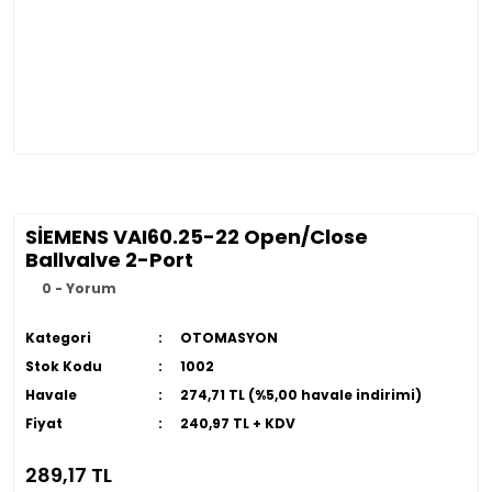
SİEMENS VAI60.25-22 Open/Close
Ballvalve 2-Port
0 - Yorum
Kategori
OTOMASYON
Stok Kodu
1002
Havale
274,71 TL (%5,00 havale indirimi)
Fiyat
240,97 TL + KDV
289,17 TL