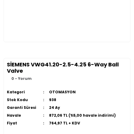
SİEMENS VWG41.20-2.5-4.25 6-Way Ball
Valve
0 - Yorum
Kategori
OTOMASYON
Stok Kodu
938
Garanti Süresi
24 Ay
Havale
872,06 TL (%5,00 havale indirimi)
Fiyat
764,97 TL + KDV