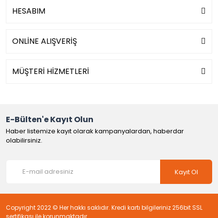
HESABIM
ONLİNE ALIŞVERİŞ
MÜŞTERİ HİZMETLERİ
E-Bülten'e Kayıt Olun
Haber listemize kayıt olarak kampanyalardan, haberdar
olabilirsiniz.
Kayıt Ol
Copyright 2022 © Her hakkı saklıdır. Kredi kartı bilgileriniz 256bit SSL
sertifikası ile korunmaktadır.