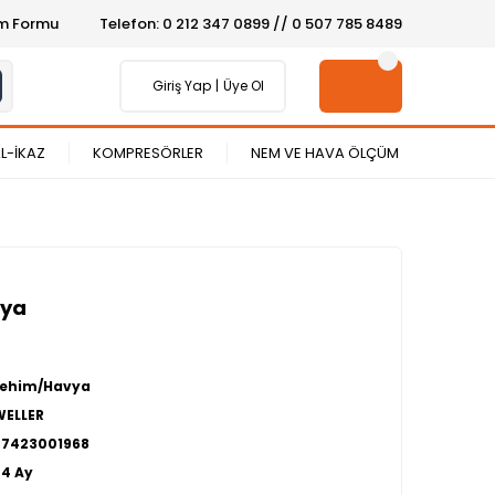
şim Formu
Telefon: 0 212 347 0899 // 0 507 785 8489
Giriş Yap
Üye Ol
L-İKAZ
KOMPRESÖRLER
NEM VE HAVA ÖLÇÜM
vya
Lehim/Havya
WELLER
27423001968
24 Ay