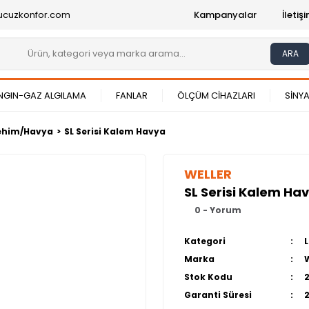
ucuzkonfor.com
Kampanyalar
İleti
ARA
NGIN-GAZ ALGILAMA
FANLAR
ÖLÇÜM CİHAZLARI
SİNYA
ehim/Havya
SL Serisi Kalem Havya
WELLER
SL Serisi Kalem Ha
0 - Yorum
Kategori
Marka
Stok Kodu
Garanti Süresi