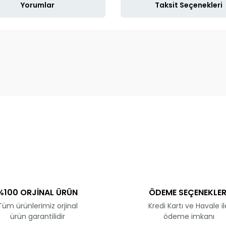
Yorumlar
Taksit Seçenekleri
ve diğer konularda yetersiz gördüğünüz noktaları öneri formunu kullanar
Bu ürüne ilk yorumu siz yapın!
Yorum Yaz
%100 ORJİNAL ÜRÜN
ÖDEME SEÇENEKLER
Tüm ürünlerimiz orjinal
Kredi Kartı ve Havale il
ürün garantilidir
ödeme imkanı