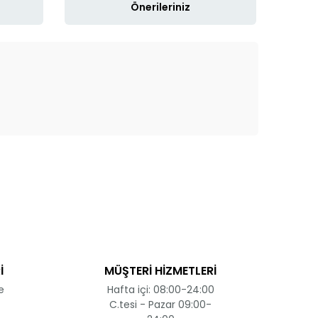
Önerileriniz
ak tarafımıza iletebilirsiniz.
İ
MÜŞTERİ HİZMETLERİ
e
Hafta içi: 08:00-24:00
C.tesi - Pazar 09:00-