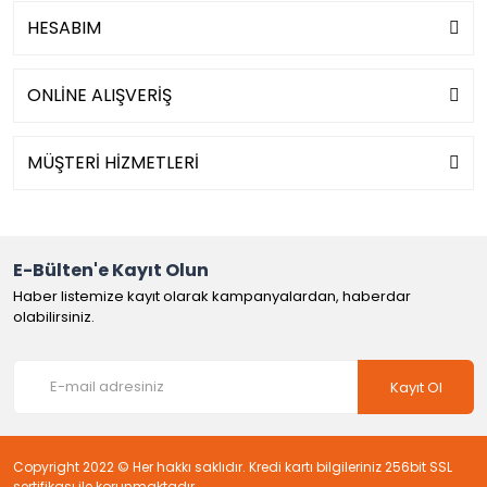
HESABIM
ONLİNE ALIŞVERİŞ
MÜŞTERİ HİZMETLERİ
E-Bülten'e Kayıt Olun
Haber listemize kayıt olarak kampanyalardan, haberdar
olabilirsiniz.
Kayıt Ol
Copyright 2022 © Her hakkı saklıdır. Kredi kartı bilgileriniz 256bit SSL
sertifikası ile korunmaktadır.