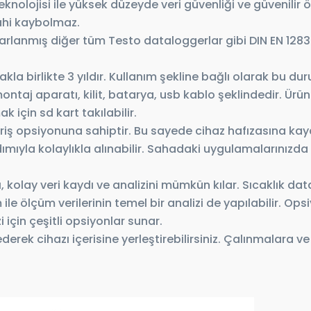
teknolojisi ile yüksek düzeyde veri güvenliği ve güvenili
dahi kaybolmaz.
sarlanmış diğer tüm Testo dataloggerlar gibi DIN EN 1
kla birlikte 3 yıldır. Kullanım şekline bağlı olarak bu dur
montaj aparatı, kilit, batarya, usb kablo şeklindedir. Ürü
k için sd kart takılabilir.
giriş opsiyonuna sahiptir. Bu sayede cihaz hafızasına kay
mıyla kolaylıkla alınabilir. Sahadaki uygulamalarınızda
 kolay veri kaydı ve analizini mümkün kılar. Sıcaklık da
m ile ölçüm verilerinin temel bir analizi de yapılabilir. 
i için çeşitli opsiyonlar sunar.
derek cihazı içerisine yerleştirebilirsiniz. Çalınmalara 