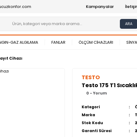
ucuzkonfor.com
Kampanyalar
İleti
ARA
NGIN-GAZ ALGILAMA
FANLAR
ÖLÇÜM CİHAZLARI
SİNYA
Kayıt Cihazı
TESTO
Testo 175 T1 Sıcaklı
0 - Yorum
Kategori
Marka
Stok Kodu
Garanti Süresi