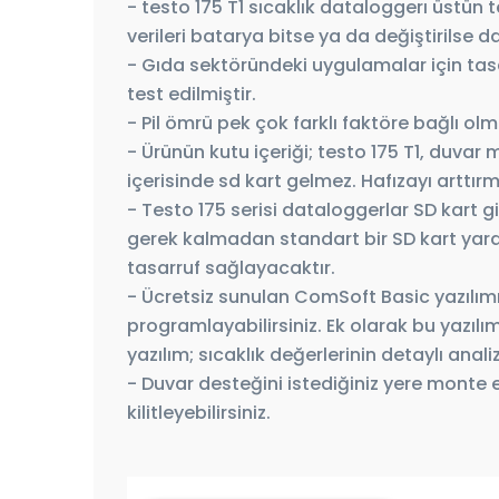
- testo 175 T1 sıcaklık dataloggerı üstün 
verileri batarya bitse ya da değiştirilse 
- Gıda sektöründeki uygulamalar için ta
test edilmiştir.
- Pil ömrü pek çok farklı faktöre bağlı olma
- Ürünün kutu içeriği; testo 175 T1, duvar 
içerisinde sd kart gelmez. Hafızayı arttırma
- Testo 175 serisi dataloggerlar SD kart 
gerek kalmadan standart bir SD kart yardı
tasarruf sağlayacaktır.
- Ücretsiz sunulan ComSoft Basic yazılımı,
programlayabilirsiniz. Ek olarak bu yazılı
yazılım; sıcaklık değerlerinin detaylı analiz
- Duvar desteğini istediğiniz yere monte e
kilitleyebilirsiniz.