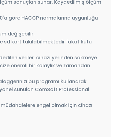
r ölçüm sonuçları sunar. Kaydedilmiş ölçüm
2830'a göre HACCP normalarına uygunluğu
um değişebilir.
ne sd kart takılabilmektedir fakat kutu
dedilen veriler, cihazı yerinden sökmeye
 size önemli bir kolaylık ve zamandan
taloggerınızı bu programı kullanarak
Opsiyonel sunulan ComSoft Professional
ve müdahalelere engel olmak için cihazı