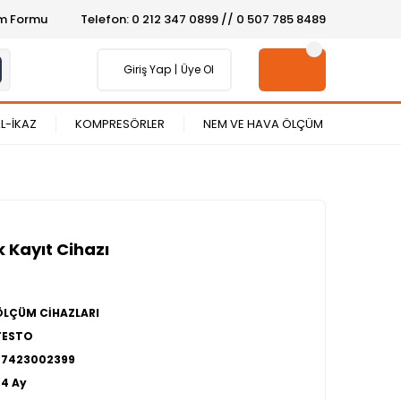
şim Formu
Telefon: 0 212 347 0899 // 0 507 785 8489
Giriş Yap
Üye Ol
L-İKAZ
KOMPRESÖRLER
NEM VE HAVA ÖLÇÜM
k Kayıt Cihazı
ÖLÇÜM CİHAZLARI
TESTO
27423002399
24 Ay