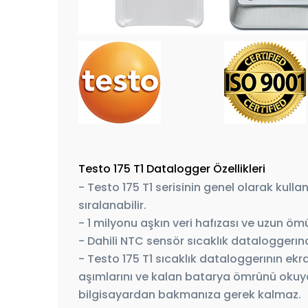
Testo 175 T1 Datalogger Özellikleri
- Testo 175 T1 serisinin genel olarak kull
sıralanabilir.
- 1 milyonu aşkın veri hafızası ve uzun ö
- Dahili NTC sensör sıcaklık dataloggerın
- Testo 175 T1 sıcaklık dataloggerının ekr
aşımlarını ve kalan batarya ömrünü okuyabi
bilgisayardan bakmanıza gerek kalmaz.