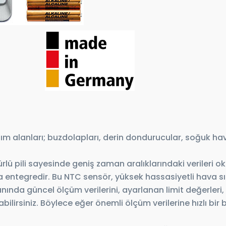
anım alanları; buzdolapları, derin dondurucular, soğuk h
mürlü pili sayesinde geniş zaman aralıklarındaki veriler
a entegredir. Bu NTC sensör, yüksek hassasiyetli hava sı
anında güncel ölçüm verilerini, ayarlanan limit değerleri,
lirsiniz. Böylece eğer önemli ölçüm verilerine hızlı bir 