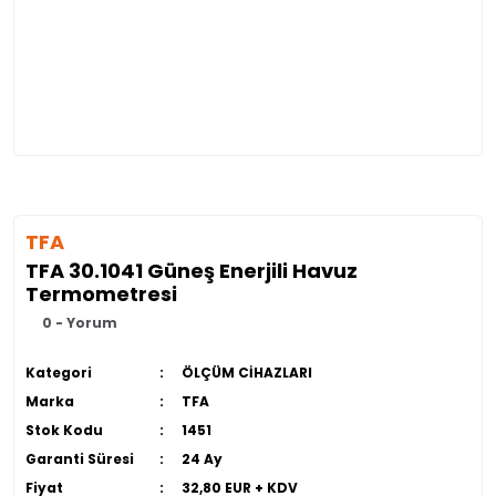
TFA
TFA 30.1041 Güneş Enerjili Havuz
Termometresi
0 - Yorum
Kategori
ÖLÇÜM CİHAZLARI
Marka
TFA
Stok Kodu
1451
Garanti Süresi
24 Ay
Fiyat
32,80 EUR + KDV