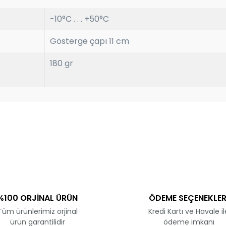
-10°C . . . +50°C
Gösterge çapı 11 cm
180 gr
ve diğer konularda yetersiz gördüğünüz noktaları öneri formunu kullanar
Bu ürüne ilk yorumu siz yapın!
Yorum Yaz
%100 ORJİNAL ÜRÜN
ÖDEME SEÇENEKLER
Tüm ürünlerimiz orjinal
Kredi Kartı ve Havale il
ürün garantilidir
ödeme imkanı