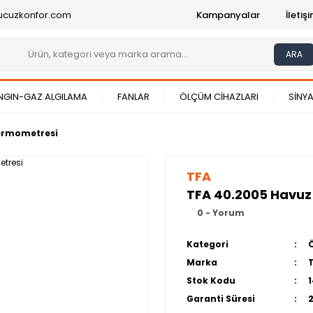
ucuzkonfor.com
Kampanyalar
İleti
ARA
NGIN-GAZ ALGILAMA
FANLAR
ÖLÇÜM CİHAZLARI
SİNYA
ermometresi
TFA
TFA 40.2005 Havu
0 - Yorum
Kategori
Marka
Stok Kodu
Garanti Süresi