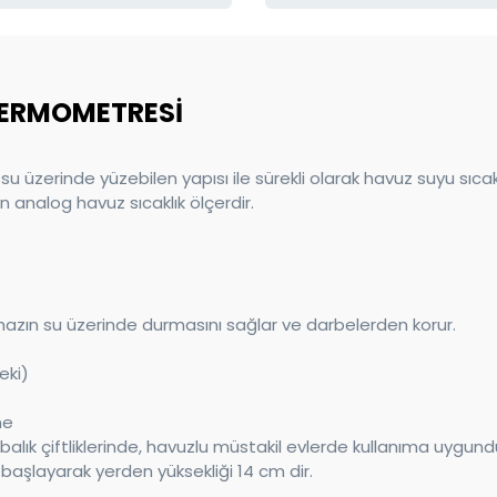
 TERMOMETRESİ
u üzerinde yüzebilen yapısı ile sürekli olarak havuz suyu sıcakl
len analog havuz sıcaklık ölçerdir.
hazın su üzerinde durmasını sağlar ve darbelerden korur.
eki)
me
alık çiftliklerinde, havuzlu müstakil evlerde kullanıma uygund
şlayarak yerden yüksekliği 14 cm dir.