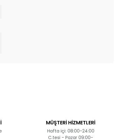
ak tarafımıza iletebilirsiniz.
İ
MÜŞTERİ HİZMETLERİ
e
Hafta içi: 08:00-24:00
C.tesi - Pazar 09:00-