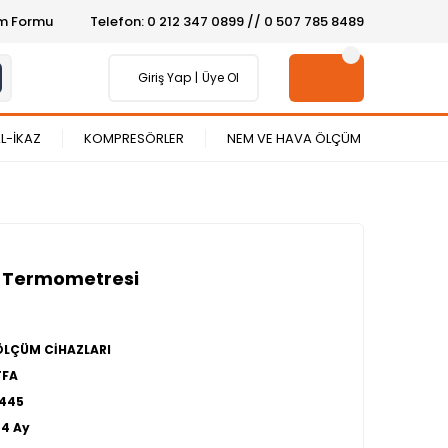
şim Formu
Telefon: 0 212 347 0899 // 0 507 785 8489
Giriş Yap
Üye Ol
L-İKAZ
KOMPRESÖRLER
NEM VE HAVA ÖLÇÜM
z Termometresi
ÖLÇÜM CİHAZLARI
TFA
1445
24 Ay