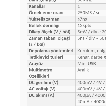
Bant genişliği
50MHz
Kanallar
1
Örnekleme oranı
250MS / sn
Yükseliş zamanı
≤7ns
Bellek derinliği
12kpts
Dikey ölçek (V / böl)
5mV / div ~ 20
Zaman tabanı ölçeği
5ns / div ~ 50s
(s / böl)
Depolama yöntemleri
Kurulum, dalg
Tetikleyici türleri
Kenar, darbe g
Arayüz
Mini USB
Multimetre
Aralık
Özellikleri
DC gerilimi (V)
400mV / 4V /
AC voltajı (V)
400mV / 4V /
DC akımı (A)
400μA / 400
40mA / 4000