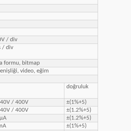
V / div
 / div
a formu, bitmap
enişliği, video, eğim
doğruluk
 40V / 400V
±(1%+5)
 40V / 400V
±(1.2%+5)
0μA
±(1.2%+5)
mA
±(1%+5)