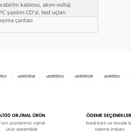
rabirim kablosu, akım-voltaj
C yazılım CD'si, test uçları
taşıma çantası
ve diğer konularda yetersiz gördüğünüz noktaları öneri formunu kullanar
Bu ürüne ilk yorumu siz yapın!
25cl
utd1025dl
utd1050cl
utd1050dl
utd1062c
Yorum Yaz
%100 ORJİNAL ÜRÜN
ÖDEME SEÇENEKLER
Tüm ürünlerimiz orjinal
Kredi Kartı ve Havale il
ürün garantilidir
ödeme imkanı