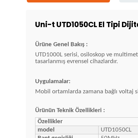
Uni-t UTD1050CL El Tipi Diji
Ürüne Genel Bakış :
UTD1000L serisi, osiloskop ve multimetr
tasarlanmış evrensel cihazlardır.
Uygulamalar:
Mobil ortamlarda zamana bağlı voltaj sin
Ürünün Teknik Özellikleri :
Özellikler
model
UTD1050CL