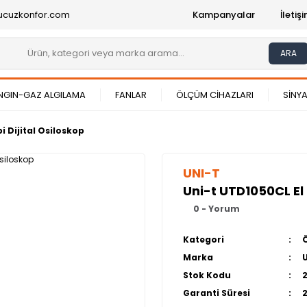
ucuzkonfor.com
Kampanyalar
İleti
ARA
NGIN-GAZ ALGILAMA
FANLAR
ÖLÇÜM CİHAZLARI
SİNYA
i Dijital Osiloskop
UNI-T
Uni-t UTD1050CL El T
0 - Yorum
Kategori
Marka
Stok Kodu
Garanti Süresi