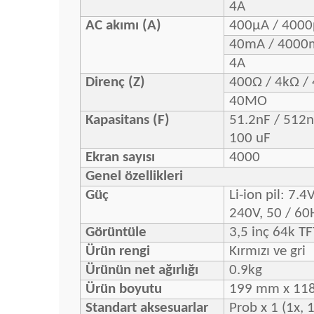
4A
AC akımı (A)
400μA / 400
40mA / 4000
4A
Direnç (Z)
400Ω / 4kΩ /
40MO
Kapasitans (F)
51.2nF / 512n
100 uF
Ekran sayısı
4000
Genel özellikleri
Güç
Li-ion pil: 7
240V, 50 / 60H
Görüntüle
3,5 inç 64k T
Ürün rengi
Kırmızı ve gri
Ürünün net ağırlığı
0.9kg
Ürün boyutu
199 mm x 11
Standart aksesuarlar
Prob x 1 (1x, 1