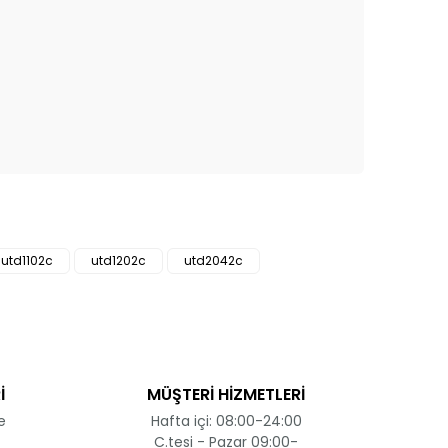
ak tarafımıza iletebilirsiniz.
utd1102c
utd1202c
utd2042c
İ
MÜŞTERİ HİZMETLERİ
e
Hafta içi: 08:00-24:00
C.tesi - Pazar 09:00-