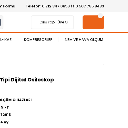
şim Formu
Telefon: 0 212 347 0899 // 0 507 785 8489
Giriş Yap
Üye Ol
L-İKAZ
KOMPRESÖRLER
NEM VE HAVA ÖLÇÜM
ipi Dijital Osiloskop
ÖLÇÜM CİHAZLARI
UNI-T
272915
24 Ay