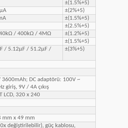
±(1.5%+5)
0μA
±(2%+5)
mA
±(1.5%+5)
±(2.5%+5)
 40kΩ / 400kΩ / 4MΩ
±(1.2%+5)
±(1.5%+5)
F / 5.12μF / 51.2μF /
±(3%+5)
.4V 3600mAh; DC adaptörü: 100V ~
z giriş, 9V / 4A çıkış
FT LCD, 320 x 240
8 mm x 49 mm
0x değiştirilebilir), güç kablosu,