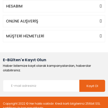
HESABIM
ONLİNE ALIŞVERİŞ
MÜŞTERİ HİZMETLERİ
E-Bülten'e Kayıt Olun
Haber listemize kayıt olarak kampanyalardan, haberdar
olabilirsiniz.
Kayıt Ol
Copyright 2022 © Her hakkı saklıdır. Kredi kartı bilgileriniz 256bit SSL
sertifikası ile korunmaktadır.