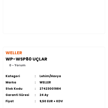
WELLER
WP-WSP80 UÇLAR
0 - Yorum
Kategori
Lehim/Havya
Marka
WELLER
Stok Kodu
27423001984
Garanti Süresi
24 Ay
Fiyat
9,50 EUR + KDV