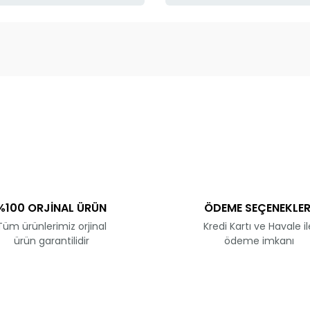
ve diğer konularda yetersiz gördüğünüz noktaları öneri formunu kullanar
Bu ürüne ilk yorumu siz yapın!
Yorum Yaz
%100 ORJİNAL ÜRÜN
ÖDEME SEÇENEKLER
Tüm ürünlerimiz orjinal
Kredi Kartı ve Havale il
ürün garantilidir
ödeme imkanı