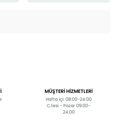
ak tarafımıza iletebilirsiniz.
İ
MÜŞTERİ HİZMETLERİ
e
Hafta içi: 08:00-24:00
C.tesi - Pazar 09:00-
24:00