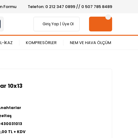
şim Formu
Telefon: 0 212 347 0899 // 0 507 785 8489
Giriş Yap
Üye Ol
L-İKAZ
KOMPRESÖRLER
NEM VE HAVA ÖLÇÜM
tar 10x13
Anahtarlar
zeltaş
0430031013
0,00 TL + KDV