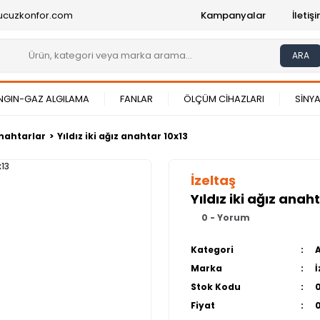
ucuzkonfor.com
Kampanyalar
İleti
ARA
NGIN-GAZ ALGILAMA
FANLAR
ÖLÇÜM CİHAZLARI
SİNYA
nahtarlar
Yıldız iki ağız anahtar 10x13
İzeltaş
Yıldız iki ağız anah
0 - Yorum
Kategori
Marka
İ
Stok Kodu
Fiyat