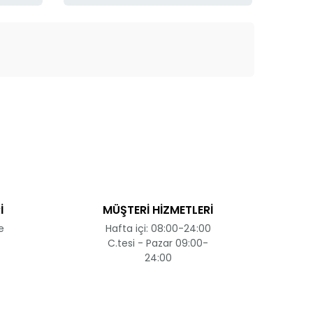
ak tarafımıza iletebilirsiniz.
İ
MÜŞTERİ HİZMETLERİ
e
Hafta içi: 08:00-24:00
C.tesi - Pazar 09:00-
24:00