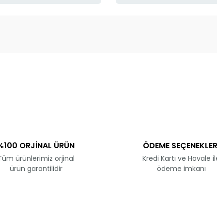
ve diğer konularda yetersiz gördüğünüz noktaları öneri formunu kullanar
Bu ürüne ilk yorumu siz yapın!
Yorum Yaz
%100 ORJİNAL ÜRÜN
ÖDEME SEÇENEKLER
Tüm ürünlerimiz orjinal
Kredi Kartı ve Havale il
ürün garantilidir
ödeme imkanı