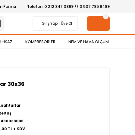
şim Formu
Telefon: 0 212 347 0899 // 0 507 785 8489
Giriş Yap
Üye Ol
L-İKAZ
KOMPRESÖRLER
NEM VE HAVA ÖLÇÜM
tar 30x36
Anahtarlar
zeltaş
0430033036
0,00 TL + KDV