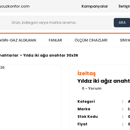
ucuzkonfor.com
Kampanyalar
İleti
ARA
NGIN-GAZ ALGILAMA
FANLAR
ÖLÇÜM CİHAZLARI
SİNYA
nahtarlar
Yıldız iki ağız anahtar 30x36
İzeltaş
Yıldız iki ağız anah
0 - Yorum
Kategori
Marka
İ
Stok Kodu
Fiyat