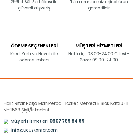
256bit SSL Sertifikası ile
Tüm ürünlerimiz orjinal ürün
güvenli alışveriş
garantilidir
ÖDEME SEÇENEKLERİ
MÜŞTERİ HİZMETLERİ
Kredi Kartı ve Havale ile
Hafta içi: 08:00-24:00 C.tesi -
ödeme imkanı
Pazar 09:00-24:00
Halit Rıfat Paşa Mah.Perpa Ticaret Merkezi.B Blok Kat:10-11
No:1568 Şişli/İstanbul
0507 785 84 89
Müşteri Hizmetleri:
info@ucuzkonfor.com