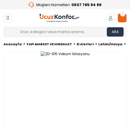
Müşteri Hizmetleri:
0507 785 84 89
ARA
Anasayfa
YAPI MARKET VE HIRDAVAT
El Aletleri
Lehim/Havya
Z