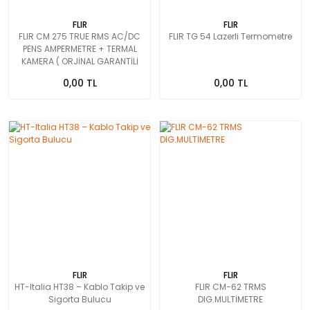
FLIR
FLIR
FLIR CM 275 TRUE RMS AC/DC
FLIR TG 54 Lazerli Termometre
PENS AMPERMETRE + TERMAL
KAMERA ( ORJİNAL GARANTİLİ
ÜRÜN )
0,00 TL
0,00 TL
FLIR
FLIR
HT-Italia HT38 – Kablo Takip ve
FLIR CM-62 TRMS
Sigorta Bulucu
DIG.MULTİMETRE